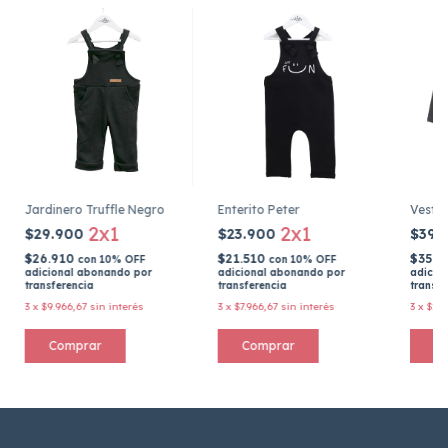
Jardinero Truffle Negro
Enterito Peter
Vestid
2x1
2x1
$29.900
$23.900
$39.
$26.910
$21.510
$35.1
con
10% OFF
con
10% OFF
adicional abonando por
adicional abonando por
adicio
transferencia
transferencia
transfe
3
x
$9.966,67
sin interés
3
x
$7.966,67
sin interés
3
x
$13.
Comprar
Comprar
C