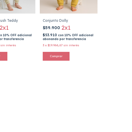
lush Teddy
Conjunto Dolly
2x1
2x1
$59.900
$53.910
on
10% OFF adicional
con
10% OFF adicional
r transferencia
abonando por transferencia
sin interés
3
x
$19.966,67
sin interés
r
Comprar