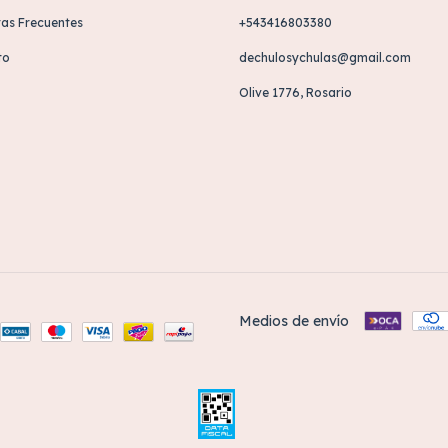
as Frecuentes
+543416803380
to
dechulosychulas@gmail.com
Olive 1776, Rosario
Medios de envío