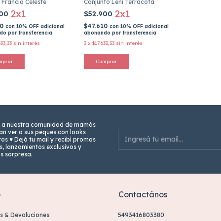
 Francia Celeste
Conjunto Leni Terracota
2x1
2x1
900
$52.900
10
$47.610
con
10% OFF adicional
con
10% OFF adicional
o por transferencia
abonando por transferencia
33,33
sin interés
3
x
$17.633,33
sin interés
mprar
Comprar
 a nuestra comunidad de mamás
n ver a sus peques con looks
os ♥ Dejá tu mail y recibí promos
s, lanzamientos exclusivos y
os sorpresa.
o
Contactános
s & Devoluciones
5493416803380