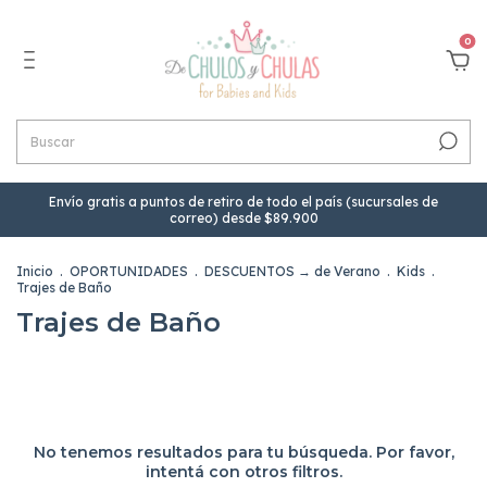
0
Envío gratis a puntos de retiro de todo el país (sucursales de
correo) desde $89.900
Inicio
.
OPORTUNIDADES
.
DESCUENTOS → de Verano
.
Kids
.
Trajes de Baño
Trajes de Baño
No tenemos resultados para tu búsqueda. Por favor,
intentá con otros filtros.