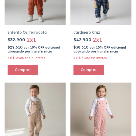
Enterito Os Terracota
Jardinero Cruz
2x1
2x1
$32.900
$42.900
$29.610
$38.610
con
10% OFF adicional
con
10% OFF adicional
abonando por transferencia
abonando por transferencia
3
x
$10.966,67
sin interés
3
x
$14.300
sin interés
Comprar
Comprar