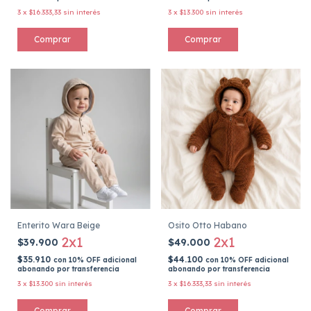
3
x
$16.333,33
sin interés
3
x
$13.300
sin interés
Comprar
Comprar
Enterito Wara Beige
Osito Otto Habano
2x1
2x1
$39.900
$49.000
$35.910
$44.100
con
10% OFF adicional
con
10% OFF adicional
abonando por transferencia
abonando por transferencia
3
x
$13.300
sin interés
3
x
$16.333,33
sin interés
Comprar
Comprar