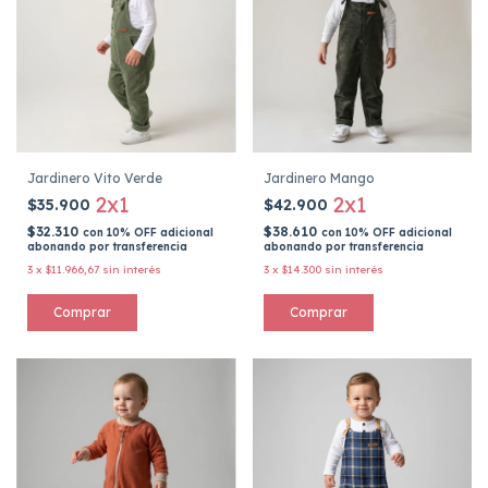
Jardinero Vito Verde
Jardinero Mango
2x1
2x1
$35.900
$42.900
$32.310
$38.610
con
10% OFF adicional
con
10% OFF adicional
abonando por transferencia
abonando por transferencia
3
x
$11.966,67
sin interés
3
x
$14.300
sin interés
Comprar
Comprar