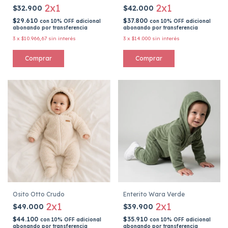
2x1
2x1
$32.900
$42.000
$29.610
$37.800
con
10% OFF adicional
con
10% OFF adicional
abonando por transferencia
abonando por transferencia
3
x
$10.966,67
sin interés
3
x
$14.000
sin interés
Comprar
Comprar
Osito Otto Crudo
Enterito Wara Verde
2x1
2x1
$49.000
$39.900
$44.100
$35.910
con
10% OFF adicional
con
10% OFF adicional
abonando por transferencia
abonando por transferencia