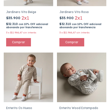
Jardinero Vito Beige
Jardinero Vito Rosa
2x1
2x1
$35.900
$35.900
$32.310
$32.310
con
10% OFF adicional
con
10% OFF adicional
abonando por transferencia
abonando por transferencia
3
x
$11.966,67
sin interés
3
x
$11.966,67
sin interés
Comprar
Comprar
Enterito Os Hueso
Enterito Wood Estampado