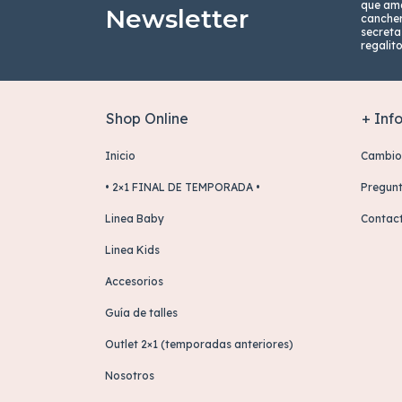
que ama
Newsletter
cancher
secreta
regalit
Shop Online
+ Inf
Inicio
Cambio
• 2×1 FINAL DE TEMPORADA •
Pregunt
Linea Baby
Contac
Linea Kids
Accesorios
Guía de talles
Outlet 2×1 (temporadas anteriores)
Nosotros