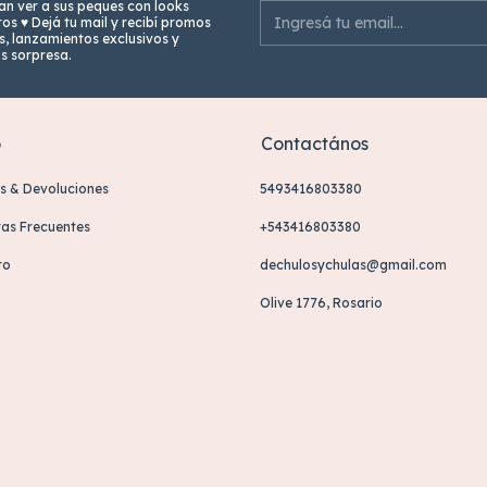
n ver a sus peques con looks
os ♥ Dejá tu mail y recibí promos
s, lanzamientos exclusivos y
os sorpresa.
o
Contactános
s & Devoluciones
5493416803380
as Frecuentes
+543416803380
to
dechulosychulas@gmail.com
Olive 1776, Rosario