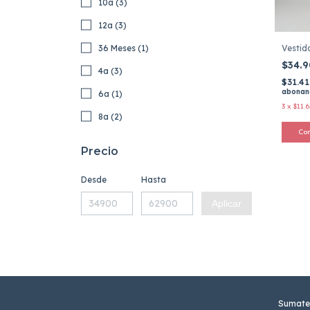
10a (3)
12a (3)
36 Meses (1)
Vestid
$34.
4a (3)
$31.4
abonand
6a (1)
3
x
$11.6
8a (2)
Co
Precio
Desde
Hasta
Aplicar
Sumate