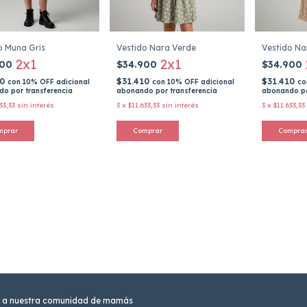
o Muna Gris
Vestido Nara Verde
Vestido Na
2x1
2x1
900
$34.900
$34.900
10
$31.410
$31.410
con
10% OFF adicional
con
10% OFF adicional
co
o por transferencia
abonando por transferencia
abonando po
33,33
sin interés
3
x
$11.633,33
sin interés
3
x
$11.633,33
mprar
Comprar
Compra
 a nuestra comunidad de mamás