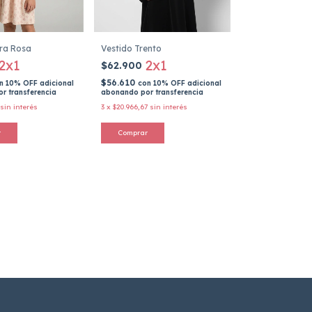
ra Rosa
Vestido Trento
2x1
2x1
$62.900
$56.610
n
10% OFF adicional
con
10% OFF adicional
r transferencia
abonando por transferencia
sin interés
3
x
$20.966,67
sin interés
r
Comprar