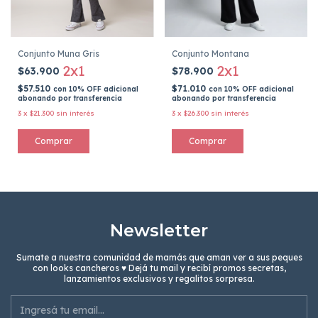
Conjunto Muna Gris
Conjunto Montana
2x1
2x1
$63.900
$78.900
$57.510
$71.010
con
10% OFF adicional
con
10% OFF adicional
abonando por transferencia
abonando por transferencia
3
x
$21.300
sin interés
3
x
$26.300
sin interés
Comprar
Comprar
Newsletter
Sumate a nuestra comunidad de mamás que aman ver a sus peques
con looks cancheros ♥ Dejá tu mail y recibí promos secretas,
lanzamientos exclusivos y regalitos sorpresa.