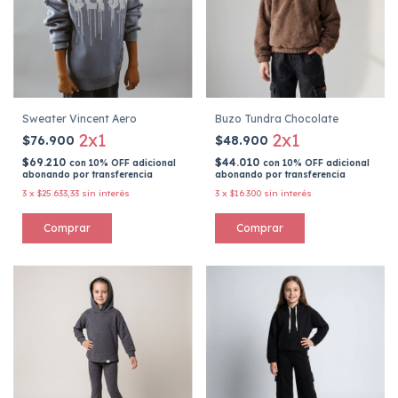
Sweater Vincent Aero
Buzo Tundra Chocolate
2x1
2x1
$76.900
$48.900
$69.210
$44.010
con
10% OFF adicional
con
10% OFF adicional
abonando por transferencia
abonando por transferencia
3
x
$25.633,33
sin interés
3
x
$16.300
sin interés
Comprar
Comprar