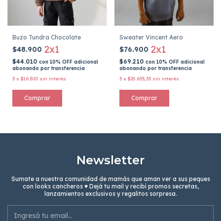
Buzo Tundra Chocolate
Sweater Vincent Aero
2x1
2x1
$48.900
$76.900
$44.010
$69.210
con
10% OFF adicional
con
10% OFF adicional
abonando por transferencia
abonando por transferencia
3
x
$16.300
sin interés
3
x
$25.633,33
sin interés
Comprar
Comprar
Newsletter
Sumate a nuestra comunidad de mamás que aman ver a sus peques
con looks cancheros ♥ Dejá tu mail y recibí promos secretas,
lanzamientos exclusivos y regalitos sorpresa.