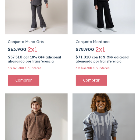
Conjunto Muna Gris
Conjunto Montana
2x1
2x1
$63.900
$78.900
$57.510
$71.010
con
10% OFF adicional
con
10% OFF adicional
abonando por transferencia
abonando por transferencia
3
x
$21.300
sin interés
3
x
$26.300
sin interés
Comprar
Comprar