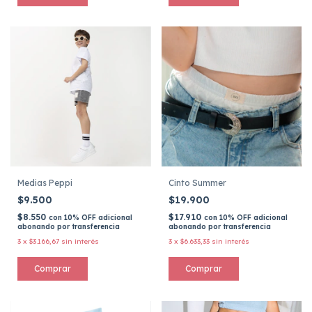
Medias Peppi
Cinto Summer
$9.500
$19.900
$8.550
$17.910
con
10% OFF adicional
con
10% OFF adicional
abonando por transferencia
abonando por transferencia
3
x
$3.166,67
sin interés
3
x
$6.633,33
sin interés
Comprar