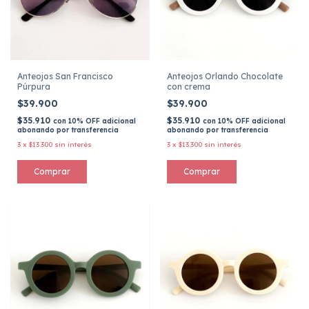
Anteojos San Francisco
Anteojos Orlando Chocolate
Púrpura
con crema
$39.900
$39.900
$35.910
$35.910
con
10% OFF adicional
con
10% OFF adicional
abonando por transferencia
abonando por transferencia
3
x
$13.300
sin interés
3
x
$13.300
sin interés