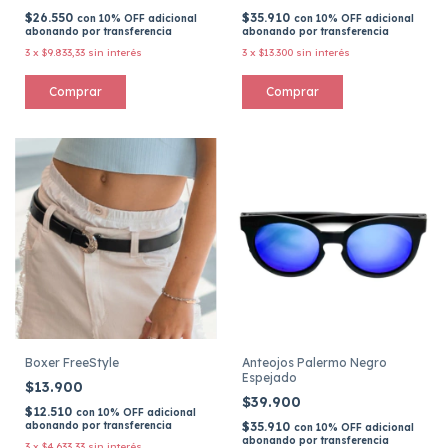
$26.550
$35.910
con
10% OFF adicional
con
10% OFF adicional
abonando por transferencia
abonando por transferencia
3
x
$9.833,33
sin interés
3
x
$13.300
sin interés
Boxer FreeStyle
Anteojos Palermo Negro
Espejado
$13.900
$39.900
$12.510
con
10% OFF adicional
abonando por transferencia
$35.910
con
10% OFF adicional
abonando por transferencia
3
x
$4.633,33
sin interés