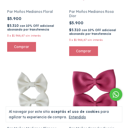
Par Moños Medianos Floral
Par Moños Medianos Rosa
Dior
$5.900
$5.900
$5.310
con
10% OFF adicional
abonando por transferencia
$5.310
con
10% OFF adicional
abonando por transferencia
3
x
$1.966,67
sin interés
3
x
$1.966,67
sin interés
Al navegar por este sitio
aceptás el uso de cookies
para
agilizar tu experiencia de compra.
Entendido