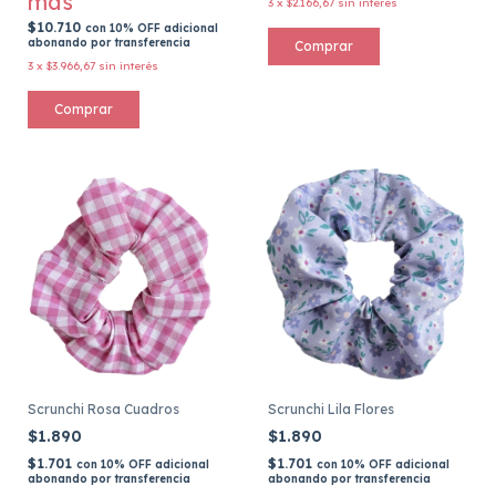
más
3
x
$2.166,67
sin interés
$10.710
con
10% OFF adicional
abonando por transferencia
3
x
$3.966,67
sin interés
Scrunchi Rosa Cuadros
Scrunchi Lila Flores
$1.890
$1.890
$1.701
$1.701
con
10% OFF adicional
con
10% OFF adicional
abonando por transferencia
abonando por transferencia