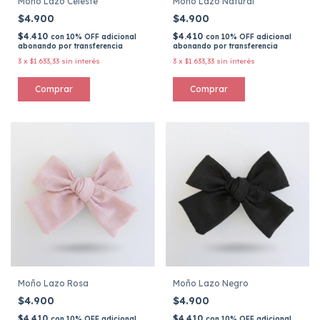
Moño Lazo Celeste
Moño Lazo Natural
$4.900
$4.900
$4.410
$4.410
con
10% OFF adicional
con
10% OFF adicional
abonando por transferencia
abonando por transferencia
3
x
$1.633,33
sin interés
3
x
$1.633,33
sin interés
Moño Lazo Rosa
Moño Lazo Negro
$4.900
$4.900
$4.410
$4.410
con
10% OFF adicional
con
10% OFF adicional