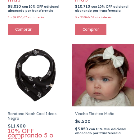
$8.010
$10.710
con
10% OFF adicional
con
10% OFF adicional
abonando por transferencia
abonando por transferencia
3
x
$2.966,67
sin interés
3
x
$3.966,67
sin interés
Bandana Noah Cool Ideas
Vincha Elástica Moño
Negra
$6.500
$11.900
$5.850
10% OFF
con
10% OFF adicional
comprando 5 o
abonando por transferencia