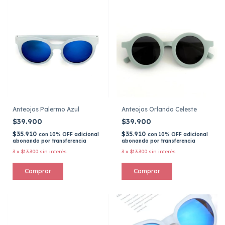
Anteojos Palermo Azul
Anteojos Orlando Celeste
$39.900
$39.900
$35.910
$35.910
con
10% OFF adicional
con
10% OFF adicional
abonando por transferencia
abonando por transferencia
3
x
$13.300
sin interés
3
x
$13.300
sin interés