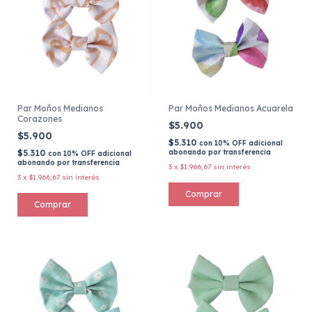
Par Moños Medianos
Par Moños Medianos Acuarela
Corazones
$5.900
$5.900
$5.310
con
10% OFF adicional
$5.310
abonando por transferencia
con
10% OFF adicional
abonando por transferencia
3
x
$1.966,67
sin interés
3
x
$1.966,67
sin interés