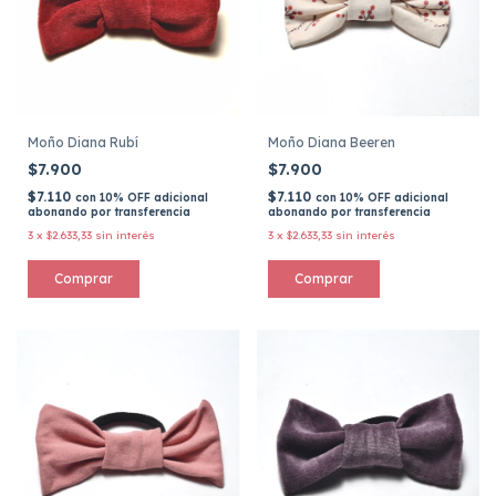
Moño Diana Rubí
Moño Diana Beeren
$7.900
$7.900
$7.110
$7.110
con
10% OFF adicional
con
10% OFF adicional
abonando por transferencia
abonando por transferencia
3
x
$2.633,33
sin interés
3
x
$2.633,33
sin interés