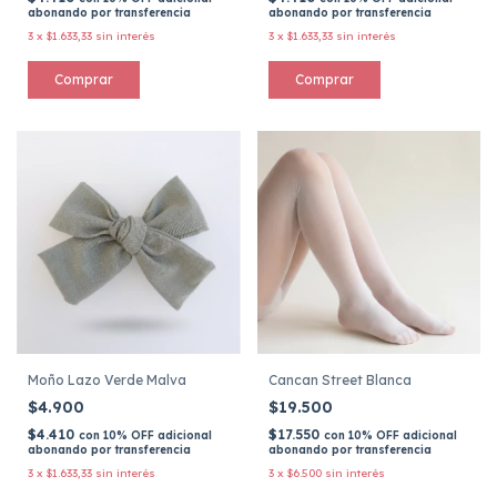
abonando por transferencia
abonando por transferencia
3
x
$1.633,33
sin interés
3
x
$1.633,33
sin interés
Moño Lazo Verde Malva
Cancan Street Blanca
$4.900
$19.500
$4.410
$17.550
con
10% OFF adicional
con
10% OFF adicional
abonando por transferencia
abonando por transferencia
3
x
$1.633,33
sin interés
3
x
$6.500
sin interés