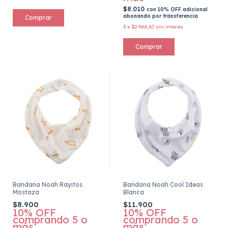
$8.010
con
10% OFF adicional
abonando por transferencia
3
x
$2.966,67
sin interés
Bandana Noah Rayitos
Bandana Noah Cool Ideas
Mostaza
Blanca
$8.900
$11.900
10% OFF
10% OFF
comprando 5 o
comprando 5 o
más
más