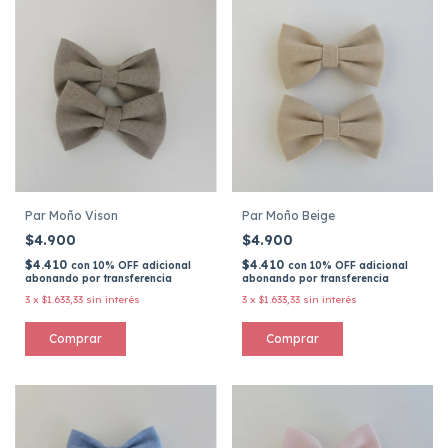
Par Moño Vison
Par Moño Beige
$4.900
$4.900
$4.410
$4.410
con
10% OFF adicional
con
10% OFF adicional
abonando por transferencia
abonando por transferencia
3
x
$1.633,33
sin interés
3
x
$1.633,33
sin interés