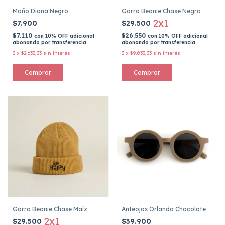
Moño Diana Negro
Gorro Beanie Chase Negro
2x1
$7.900
$29.500
$7.110
$26.550
con
10% OFF adicional
con
10% OFF adicional
abonando por transferencia
abonando por transferencia
3
x
$2.633,33
sin interés
3
x
$9.833,33
sin interés
Gorro Beanie Chase Maíz
Anteojos Orlando Chocolate
2x1
$29.500
$39.900