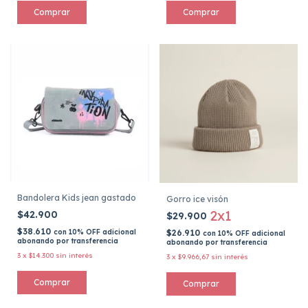
Comprar
Bandolera Kids jean gastado
Gorro ice visón
2x1
$42.900
$29.900
$38.610
con
10% OFF adicional
$26.910
con
10% OFF adicional
abonando por transferencia
abonando por transferencia
3
x
$14.300
sin interés
3
x
$9.966,67
sin interés