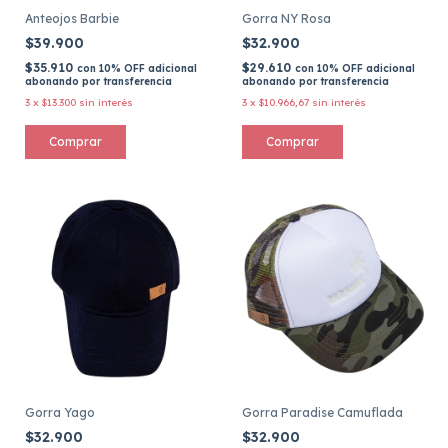
Anteojos Barbie
Gorra NY Rosa
$39.900
$32.900
$35.910
$29.610
con
10% OFF adicional
con
10% OFF adicional
abonando por transferencia
abonando por transferencia
3
x
$13.300
sin interés
3
x
$10.966,67
sin interés
Comprar
Gorra Yago
Gorra Paradise Camuflada
$32.900
$32.900