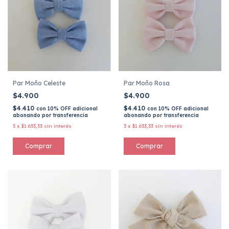
Par Moño Celeste
Par Moño Rosa
$4.900
$4.900
$4.410
$4.410
con
10% OFF adicional
con
10% OFF adicional
abonando por transferencia
abonando por transferencia
3
x
$1.633,33
sin interés
3
x
$1.633,33
sin interés