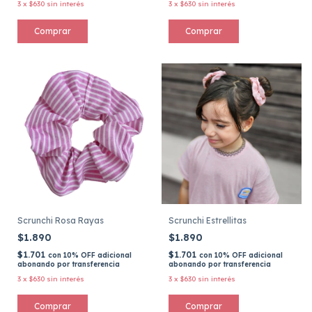
3
x
$630
sin interés
3
x
$630
sin interés
Scrunchi Rosa Rayas
Scrunchi Estrellitas
$1.890
$1.890
$1.701
$1.701
con
10% OFF adicional
con
10% OFF adicional
abonando por transferencia
abonando por transferencia
3
x
$630
sin interés
3
x
$630
sin interés