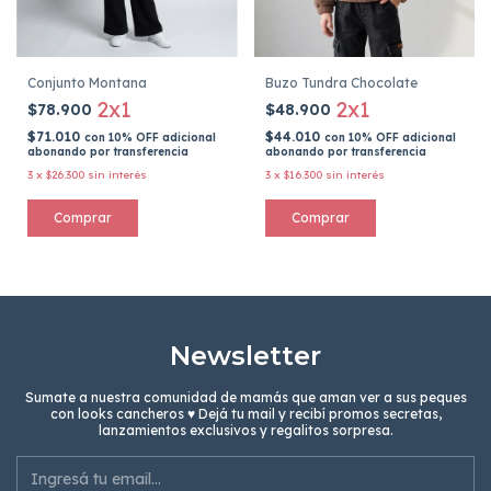
Conjunto Montana
Buzo Tundra Chocolate
2x1
2x1
$78.900
$48.900
$71.010
$44.010
con
10% OFF adicional
con
10% OFF adicional
abonando por transferencia
abonando por transferencia
3
x
$26.300
sin interés
3
x
$16.300
sin interés
Comprar
Comprar
Newsletter
Sumate a nuestra comunidad de mamás que aman ver a sus peques
con looks cancheros ♥ Dejá tu mail y recibí promos secretas,
lanzamientos exclusivos y regalitos sorpresa.