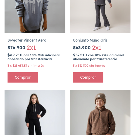
Sweater Vincent Aero
Conjunto Muna Gris
2x1
2x1
$76.900
$63.900
$69.210
$57.510
con
10% OFF adicional
con
10% OFF adicional
abonando por transferencia
abonando por transferencia
3
x
$25.633,33
sin interés
3
x
$21.300
sin interés
Comprar
Comprar