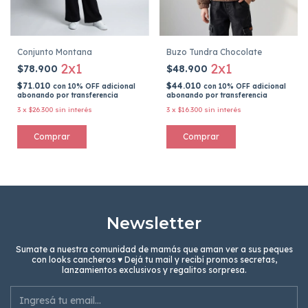
Conjunto Montana
Buzo Tundra Chocolate
2x1
2x1
$78.900
$48.900
$71.010
$44.010
con
10% OFF adicional
con
10% OFF adicional
abonando por transferencia
abonando por transferencia
3
x
$26.300
sin interés
3
x
$16.300
sin interés
Comprar
Comprar
Newsletter
Sumate a nuestra comunidad de mamás que aman ver a sus peques
con looks cancheros ♥ Dejá tu mail y recibí promos secretas,
lanzamientos exclusivos y regalitos sorpresa.