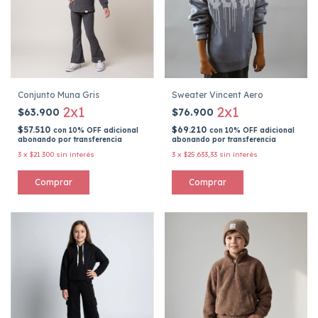
Conjunto Muna Gris
Sweater Vincent Aero
2x1
2x1
$63.900
$76.900
$57.510
$69.210
con
10% OFF adicional
con
10% OFF adicional
abonando por transferencia
abonando por transferencia
3
x
$21.300
sin interés
3
x
$25.633,33
sin interés
Comprar
Comprar