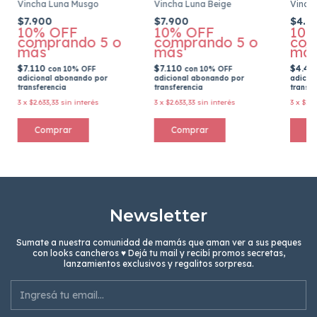
Vincha Luna Musgo
Vincha Luna Beige
Vinch
$7.900
$7.900
$4.9
10% OFF
10% OFF
10%
comprando 5 o
comprando 5 o
com
más
más
má
$7.110
$7.110
$4.4
con
10% OFF
con
10% OFF
adicional abonando por
adicional abonando por
adicio
transferencia
transferencia
transfe
3
x
$2.633,33
sin interés
3
x
$2.633,33
sin interés
3
x
$1.6
Newsletter
Sumate a nuestra comunidad de mamás que aman ver a sus peques
con looks cancheros ♥ Dejá tu mail y recibí promos secretas,
lanzamientos exclusivos y regalitos sorpresa.