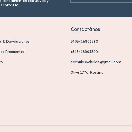
s, lanzamientos exclusivos y
os sorpresa.
o
Contactános
s & Devoluciones
5493416803380
as Frecuentes
+543416803380
to
dechulosychulas@gmail.com
Olive 1776, Rosario