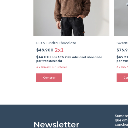
Buzo Tundra Chocolate
Sweate
2x1
$48.900
$76.
$44.010
$69.2
con
10% OFF adicional abonando
por transferencia
por tra
3
x
$16.300
sin interés
3
x
$25.
Comprar
Co
Sumate
que ama
Newsletter
cancher