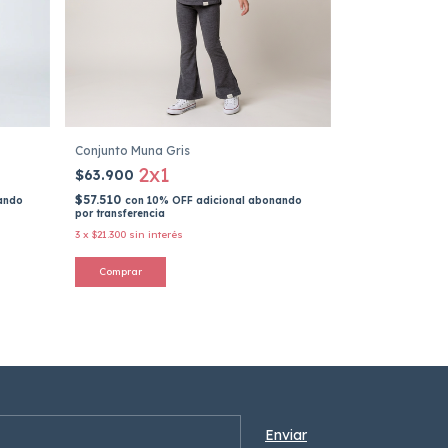
Conjunto Muna Gris
2x1
$63.900
$57.510
ando
con
10% OFF adicional abonando
por transferencia
3
x
$21.300
sin interés
Comprar