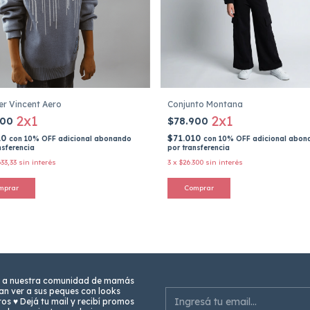
r Vincent Aero
Conjunto Montana
2x1
2x1
900
$78.900
10
$71.010
con
10% OFF adicional abonando
con
10% OFF adicional abon
nsferencia
por transferencia
633,33
sin interés
3
x
$26.300
sin interés
mprar
Comprar
 a nuestra comunidad de mamás
n ver a sus peques con looks
os ♥ Dejá tu mail y recibí promos