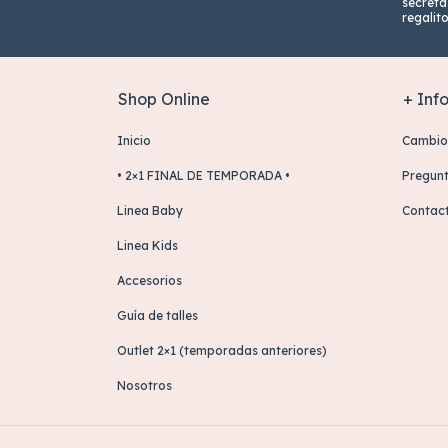
secreta
regalit
Shop Online
+ Inf
Inicio
Cambio
• 2×1 FINAL DE TEMPORADA •
Pregunt
Linea Baby
Contac
Linea Kids
Accesorios
Guía de talles
Outlet 2×1 (temporadas anteriores)
Nosotros